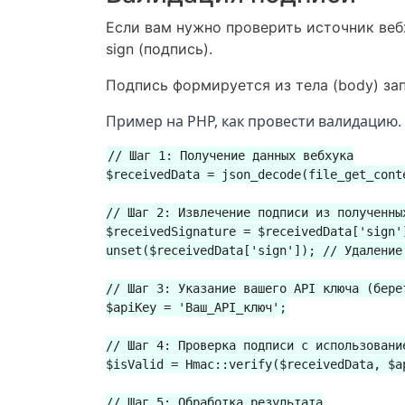
Если вам нужно проверить источник веб
sign (подпись).
Подпись формируется из тела (body) за
Пример на PHP, как провести валидацию.
// Шаг 1: Получение данных вебхука

$receivedData = json_decode(file_get_cont
// Шаг 2: Извлечение подписи из полученных
$receivedSignature = $receivedData['sign']
unset($receivedData['sign']); // Удаление
// Шаг 3: Указание вашего API ключа (бере
$apiKey = 'Ваш_API_ключ';

// Шаг 4: Проверка подписи с использовани
$isValid = Hmac::verify($receivedData, $a
// Шаг 5: Обработка результата
