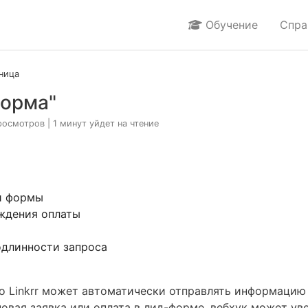
Обучение
Спра
ница
форма"
росмотров
| 1 минут уйдет на чтение
и формы
ждения оплаты
одлинности запроса
го Linkrr может автоматически отправлять информацию 
новая заявка или оплата в лид-форме, вебхук может у