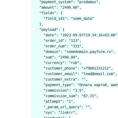
    "payment_system": "prodamus",

    "amount": "2490.00",

    "fields": {

      "field_id1": "some_data"

    },

    "payload": {

      "date": "2023-09-07T19:34:16+03:00",
      "order_id": "123",

      "order_num": "333",

      "domain": "somedomain.payform.ru",

      "sum": "2490.00",

      "currency": "rub",

      "customer_phone": "+79001231212",

      "customer_email": "lead@email.com",

      "customer_extra": "",

      "payment_type": "Оплата картой, выпу
      "commission": "3.5",

      "commission_sum": "87.15",

      "attempt": "1",

      "_param_url_query": "",

      "sys": "linkrr",
