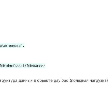
ная оплата",

6b1d9cf683bf5f6b560334"

труктура данных в объекте payload (полезная нагрузка)