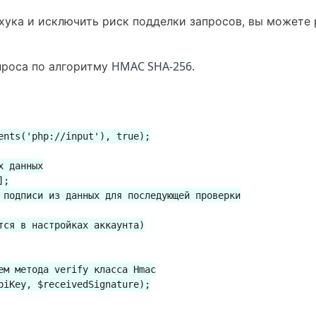
хука и исключить риск подделки запросов, вы можете 
HMAC SHA-256.
проса по алгоритму
ents('php://input'), true);

 данных

;

 подписи из данных для последующей проверки

тся в настройках аккаунта)

ем метода verify класса Hmac

piKey, $receivedSignature);
