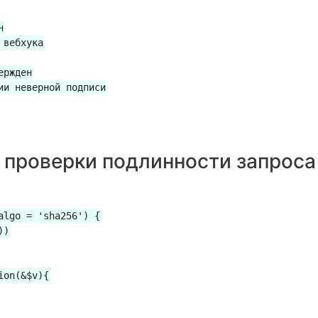


вебхука

ржден

и неверной подписи

 проверки подлинности запроса
lgo = 'sha256') {

)

on(&$v){
