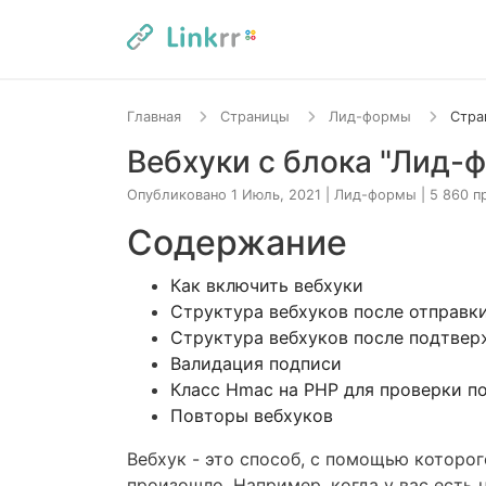
Главная
Страницы
Лид-формы
Стра
Вебхуки с блока "Лид-
Опубликовано 1 Июль, 2021
|
Лид-формы
|
5 860 п
Содержание
Как включить вебхуки
Структура вебхуков после отправк
Структура вебхуков после подтвер
Валидация подписи
Класс Hmac на PHP для проверки п
Повторы вебхуков
Вебхук - это способ, с помощью которо
произошло. Например, когда у вас есть 