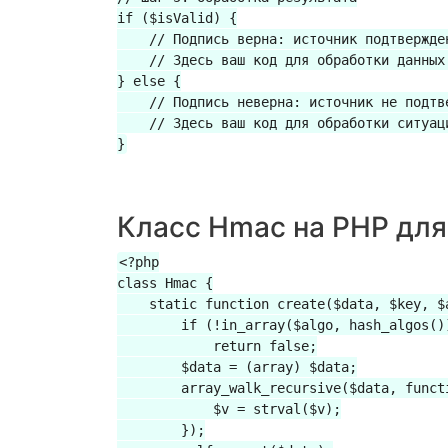
if ($isValid) {

    // Подпись верна: источник подтвержден
    // Здесь ваш код для обработки данных 
} else {

    // Подпись неверна: источник не подтве
    // Здесь ваш код для обработки ситуаци
Класс Hmac на PHP для
<?php

class Hmac {

    static function create($data, $key, $a
        if (!in_array($algo, hash_algos())
            return false;

        $data = (array) $data;

        array_walk_recursive($data, functi
            $v = strval($v);

        });
