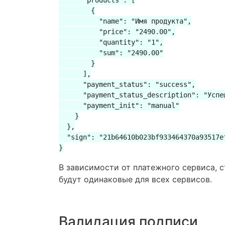
      "products": [

        {

          "name": "Имя продукта",

          "price": "2490.00",

          "quantity": "1",

          "sum": "2490.00"

        }

      ],

      "payment_status": "success",

      "payment_status_description": "Успеш
      "payment_init": "manual"

    }

  },

  "sign": "21b64610b023bf933464370a93517ef
}
В зависимости от платежного сервиса, с
будут одинаковые для всех сервисов.
Валидация подписи