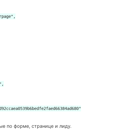
page",

,

d92ccaea0539b6bedfe2faed66384ad680"

ые по форме, странице и лиду.