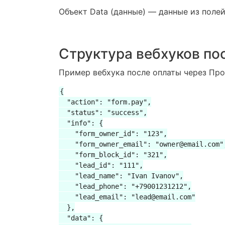
Объект Data (данные) — данные из поле
Структура вебхуков по
Пример вебхука после оплаты через Про
{

  "action": "form.pay",

  "status": "success",

  "info": {

    "form_owner_id": "123",

    "form_owner_email": "owner@email.com",
    "form_block_id": "321",

    "lead_id": "111",

    "lead_name": "Ivan Ivanov",

    "lead_phone": "+79001231212",

    "lead_email": "lead@email.com"

  },

  "data": {
