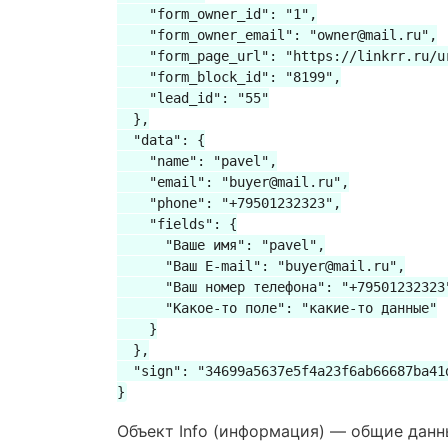
    "form_owner_id": "1",

    "form_owner_email": "owner@mail.ru",

    "form_page_url": "https://linkrr.ru/ur
    "form_block_id": "8199",

    "lead_id": "55"

  },

  "data": {

    "name": "pavel",

    "email": "buyer@mail.ru",

    "phone": "+79501232323",

    "fields": {

      "Ваше имя": "pavel",

      "Ваш E-mail": "buyer@mail.ru",

      "Ваш номер телефона": "+79501232323"
      "Какое-то поле": "какие-то данные"

    }

  },

  "sign": "34699a5637e5f4a23f6ab66687ba41
}
Объект Info (информация) — общие данн