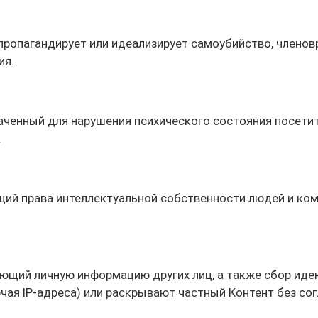
пропагандирует или идеализирует самоубийство, членов
ия.
ченный для нарушения психического состояния посетите
.
ий права интеллектуальной собственности людей и комп
ющий личную информацию других лиц, а также сбор ид
ая IP-адреса) или раскрывают частный Контент без сог