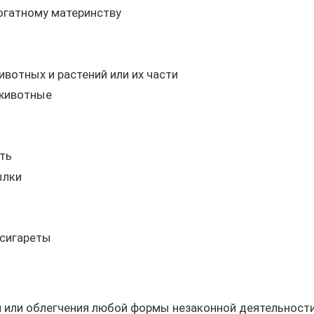
огатному материнству
отных и растений или их части
 животные
ть
ылки
 сигареты
я или облегчения любой формы незаконной деятельности