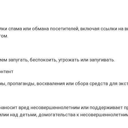
ки спама или обмана посетителей, включая ссылки на 
гом.
м запугать, беспокоить, угрожать или запугивать.
онтент
ы, пропаганды, восхваления или сбора средств для экст
наносит вред несовершеннолетним или поддерживает п
силии над детьми, домогательства к несовершеннолетни