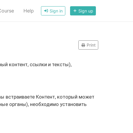
ourse
Help
Sign in
Sign up
Print
ый контент, ссылки и тексты),
вы встраиваете Контент, который может
ные органы), необходимо установить